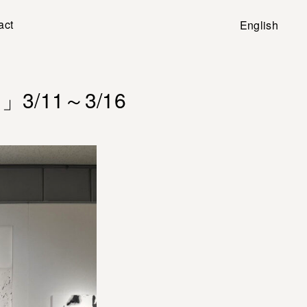
act
English
/11～3/16