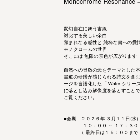
Monochrome Resona
変幻自在に舞う書線
対比する美しい余白
類まれなる感性と 純粋な書への愛
モノクロームの世界
そこには 無限の景色が広がります
自然への畏敬の念をテーマとした本
書道の研鑽が感じられる詩文を含
ージを言語化した「 Water シリー
に落とし込み解像度を落とすことで顕れ
ご覧ください。
■会期 ２０２６年 ３月１１日(水
１０：００ ～ １７：３０
（ 最終日は１５：００まで 