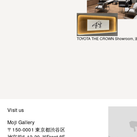
TOYOTA THE CROWN Showroom,
Visit us
Moji Gallery
〒150-0001 東京都渋谷区
神宮前6-12-20 J6Front 8F