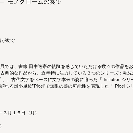
nce ― モノクロームの奏で
情が紡ぐ
展では、書家 田中逸齋の軌跡を感じていただける数々の作品を
む古典的な作品から、近年特に注力している３つのシリーズ：毛先
ズ 」、古代文字をベースに文字本来の姿に迫った「 Initiation
る最小単位”Pixel”で無限の墨の可能性を表現した「 Pixel 
)－３月１６日（月）
）