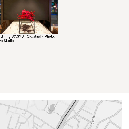
f dining WAGYU TOK, 新宿区 Photo:
yo Studio