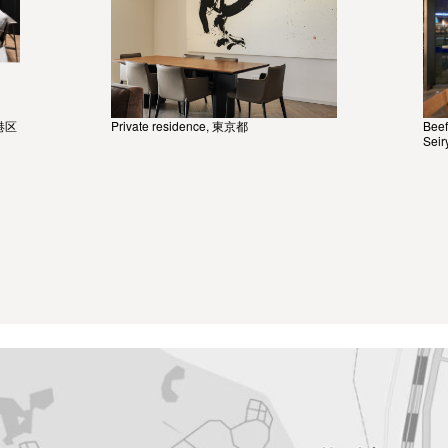
 港区
Private residence, 東京都
Bee
Seir