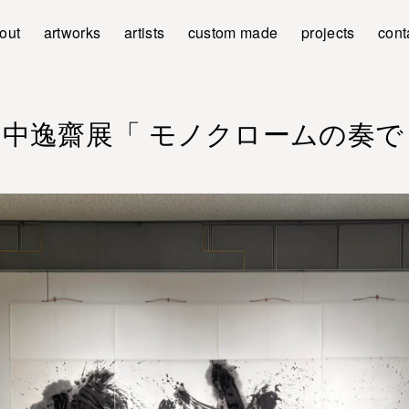
out
artworks
artists
custom made
projects
cont
田中逸齋展「 モノクロームの奏で 」3