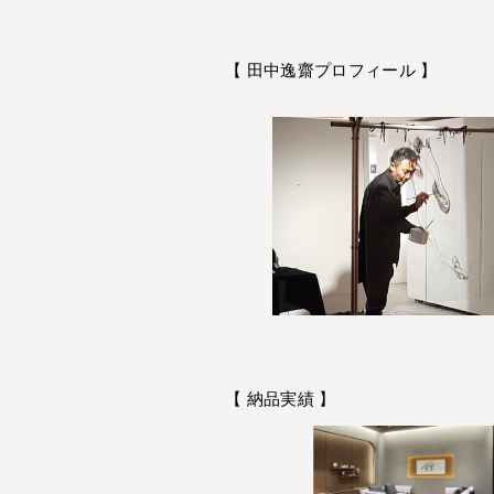
【 田中逸齋プロフィール 】
【 納品実績 】