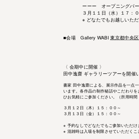
ーーー オープニングパーテ
３月１１日（水）１７：００ 
※ どなたでもお越しいただ
■会場 Gallery WABI
東京都中央区
〈 会期中に開催 〉
田中逸齋 ギャラリーツアー
を開催
書家 田中逸齋による、展示作品を一点
います。各作品の制作秘話やこだわりを
ひお気軽にご参加ください。（所用時間
３月１２日（木）１５：００
～
３月１３日（金）１５：００
～
※ 予約なしでどなたでもご参加いただけ
※ 混雑時は入場を制限させていただくこ